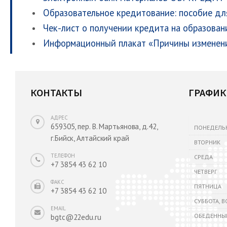
Образовательное кредитование: пособие дл
Чек-лист о получении кредита на образова
Информационный плакат «Причины изменени
КОНТАКТЫ
ГРАФИК
АДРЕС
659305, пер. В. Мартьянова, д.42,
ПОНЕДЕЛЬ
г.Бийск, Алтайский край
ВТОРНИК
ТЕЛЕФОН
СРЕДА
+7 3854 43 62 10
ЧЕТВЕРГ
ФАКС
ПЯТНИЦА
+7 3854 43 62 10
СУББОТА, 
EMAIL
ОБЕДЕННЫ
bgtc@22edu.ru