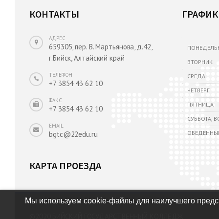
КОНТАКТЫ
ГРАФИК
АДРЕС
659305, пер. В. Мартьянова, д.42,
ПОНЕДЕЛЬ
г.Бийск, Алтайский край
ВТОРНИК
ТЕЛЕФОН
СРЕДА
+7 3854 43 62 10
ЧЕТВЕРГ
ФАКС
ПЯТНИЦА
+7 3854 43 62 10
СУББОТА, 
EMAIL
ОБЕДЕННЫ
bgtc@22edu.ru
КАРТА ПРОЕЗДА
Мы используем cookie-файлы для наилучшего предст
©2020
БИЙСКИЙ ГОСУДАРСТВЕННЫЙ КОЛЛЕДЖ