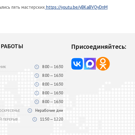
ылись пять мастерских
https://youtu.be/yBKaBVQvDnM
 РАБОТЫ
Присоединяйтесь:
8:00 — 16:30
НИК
8:00 — 16:30
8:00 — 16:30
8:00 — 16:30
8:00 — 16:30
Нерабочие дни
ВОСКРЕСЕНЬЕ
11:50 — 12:20
Й ПЕРЕРЫВ