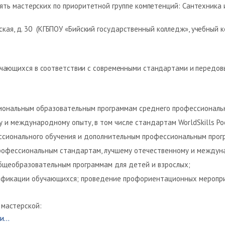
ять мастерских по приоритетной группе компетенций: Сантехника
еская, д. 30 (КГБПОУ «Бийский государственный колледж», учебный к
чающихся в соответствии с современными стандартами и передовым
иональным образовательным программам среднего профессиональн
и международному опыту, в том числе стандартам WorldSkills Ро
ссионального обучения и дополнительным профессиональным прог
офессиональным стандартам, лучшему отечественному и междунаро
бщеобразовательным программам для детей и взрослых;
лификации обучающихся; проведение профориентационных меропри
 мастерской:
ми…