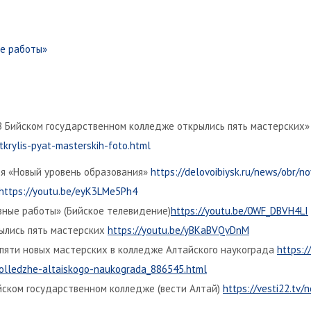
е работы»
 «В Бийском государственном колледже открылись пять мастерских
krylis-pyat-masterskih-foto.html
ья «Новый уровень образования»
https://delovoibiysk.ru/news/obr/n
https://youtu.be/eyK3LMe5Ph4
вные работы» (Бийское телевидение)
https://youtu.be/0WF_DBVH4LI
рылись пять мастерских
https://youtu.be/yBKaBVQvDnM
 пяти новых мастерских в колледже Алтайского наукограда
https:/
kolledzhe-altaiskogo-naukograda_886545.html
йском государственном колледже (вести Алтай)
https://vesti22.tv