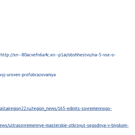
»
http://xn--80acvefn6a4c.xn--p1ai/obshhestvo/na-5-vse-o-
ovyj-uroven-profobrazovaniya
/altairegion22.ru/region_news/165-edinits-sovremennogo-
/news/ultrasovremennye-masterskie-otkroyut-segodnya-v-biyskom-