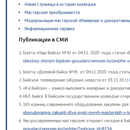
Новая страница в истории колледжа
Мастерские преображаются
Модернизация мастерской «Малярные и декоративны
Информационная справка
Публикации в СМИ
Газета «Наш Бийск» №42 от 04.11. 2020 года, статья
shkolnoj-zhizni/v-bijskom-gosudarstvennom-kolledzhe-ot
Газета «Деловой Бийск №45 от 04.11.2020 года, стат
Бийское телевидение («Будни», новости от 03.11.20 г.)
«Я в Бийске» – учимся выполнять малярные и декорати
НБЛ. Бийск. В Бийском государственном колледже отк
165 единиц современного оборудования закупили для
oborudovaniya-zakupili-dlya-pyati-novyh-masterskih-v-
Ультросовременные мастерские откроют сегодня в Би
gosudarstvennom-kolledzhe/?sphrase_id=8154