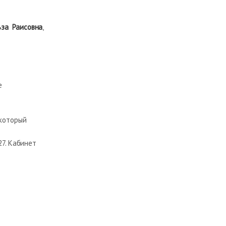
ьза Раисовна
,
е
 который
27. Кабинет