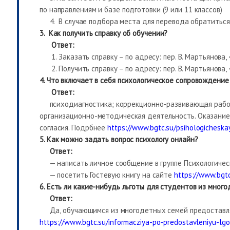
по направлениям и базе подготовки (9 или 11 классов)
4. В случае подбора места для перевода обратиться 
3.
Как получить справку об обучении?
Ответ:
1. Заказать справку – по адресу: пер. В. Мартьянова,
2. Получить справку – по адресу: пер. В. Мартьянова, 
4. Что включает в себя психологическое сопровождение
Ответ:
психодиагностика; коррекционно-развивающая работа
организационно-методическая деятельность. Оказание 
согласия. Подрбнее
https://www.bgtc.su/psihologicheska
5. Как можно задать вопрос психологу онлайн?
Ответ:
— написать личное сообщение в группе Психологическ
— посетить Гостевую книгу на сайте
https://www.bgtc
6. Есть ли какие-нибудь льготы для студентов из мног
Ответ:
Да, обучающимся из многодетных семей предоставляе
https://www.bgtc.su/informacziya-po-predostavleniyu-l