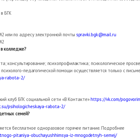
в БГК
 42 или по адресу электронной почты
spravki.bgk@mail.ru
42
 в колледже?
; консультирование; психопрофилактика; психологическое просв
психолого-педагогической помощи осуществляется только с письм
ya-rabota-2/
ий клуб БГК социальной сети «В Контакте»
https://vk.com/pogovori
.su/psihologicheskaya-rabota-2/
одетных семей?
тся бесплатное одноразовое горячее питание. Подробнее
gotnogo-pitaniya-obuchayushhimsya-iz-mnogodetnyh-semej/