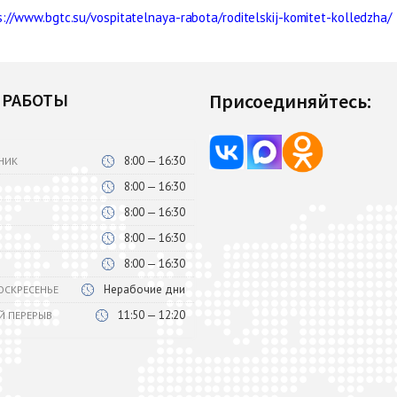
s://www.bgtc.su/vospitatelnaya-rabota/roditelskij-komitet-kolledzha/
 РАБОТЫ
Присоединяйтесь:
8:00 — 16:30
НИК
8:00 — 16:30
8:00 — 16:30
8:00 — 16:30
8:00 — 16:30
Нерабочие дни
ВОСКРЕСЕНЬЕ
11:50 — 12:20
Й ПЕРЕРЫВ