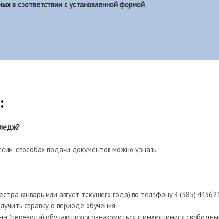
ных
в соответствии с установленной формой
:
лледж?
сии, способах подачи документов можно узнать
тра (январь или август текущего года) по телефону 8 (385) 44362
олучить справку о периоде обучения
ема (перевода) обучающихся ознакомиться с имеющимися свободн