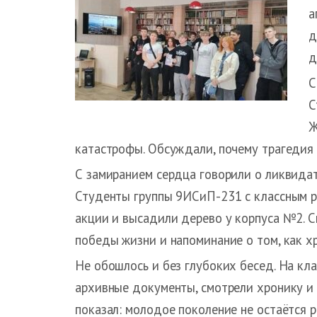
а
д
д
С
С
Ж
катастрофы. Обсуждали, почему трагедия 
С замиранием сердца говорили о ликвидат
Студенты группы 9ИСиП-231 с классным р
акции и высадили дерево у корпуса №2. Си
победы жизни и напоминание о том, как х
Не обошлось и без глубоких бесед. На кла
архивные документы, смотрели хронику и 
показал: молодое поколение не остаётся 