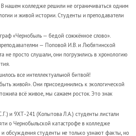
 В нашем колледже решили не ограничиваться одним
логии и живой истории. Студенты и преподаватели
граф «Чернобыль — бедой сожжённое слово».
преподавателми — Поповой И.В. и Любятинской
та не просто слушали, они погрузились в хронологию
тия.
шилось все интеллектуальной битвой!
быть живой». Они присоединились к экологической
тожила всё живое, мы сажаем росток. Это знак
.Г.) и 9ХТ-241 (Копытова Л.А.) студенты листали
мяти о Чернобыльской катастрофе в колледже
и и обсуждения студенты не только узнают факты, но