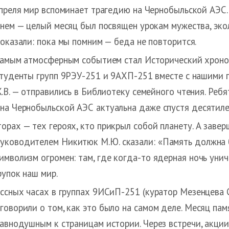
преля мир вспоминает трагедию на Чернобыльской АЭС.
нем — целый месяц был посвящен урокам мужества, эко
оказали: пока мы помним — беда не повторится.
амым атмосферным событием стал Исторический хроно
туденты групп 9РЭУ-251 и 9АХП-251 вместе с нашими 
.В. — отправились в Библиотеку семейного чтения. Ребя
на Чернобыльской АЭС актуальна даже спустя десятиле
орах — тех героях, кто прикрыл собой планету. А завер
уководителем Никитюк М.Ю. сказали: «Память должна 
мволизм огромен: там, где когда-то ядерная ночь унич
рупок наш мир.
ссных часах в группах 9ИСиП-251 (куратор Мезенцева С
говорили о том, как это было на самом деле. Месяц па
равнодушным к страницам истории. Через встречи, акци