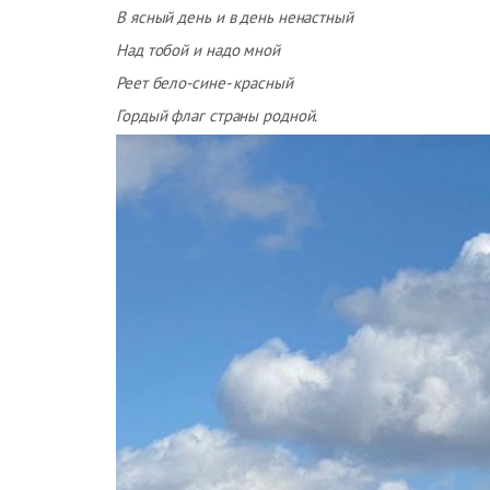
В ясный день и в день ненастный
Над тобой и надо мной
Реет бело-сине- красный
Гордый флаг страны родной.