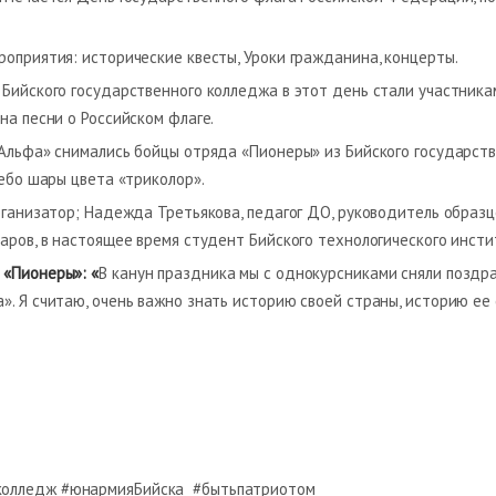
роприятия: исторические квесты, Уроки гражданина, концерты.
 Бийского государственного колледжа в этот день стали участника
на песни о Российском флаге.
«Альфа» снимались бойцы отряда «Пионеры» из Бийского государст
ебо шары цвета «триколор».
рганизатор; Надежда Третьякова, педагог ДО, руководитель образц
аров, в настоящее время студент Бийского технологического инсти
 «Пионеры»: «
В канун праздника мы с однокурсниками сняли поздр
». Я считаю, очень важно знать историю своей страны, историю е
колледж #юнармияБийска #бытьпатриотом