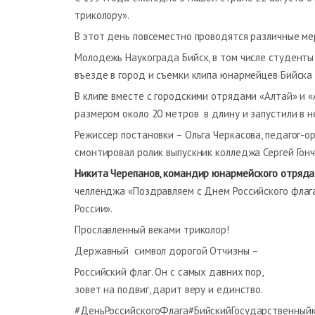
триколору».
В этот день повсеместно проводятся различные ме
Молодежь Наукограда Бийск, в том числе студенты
въезде в город и съемки клипа юнармейцев Бийска 
В клипе вместе с городскими отрядами «Алтай» и 
размером около 20 метров в длину и запустили в н
Режиссер постановки – Ольга Черкасова, педагог-о
смонтировал ролик выпускник колледжа Сергей Гонч
Никита Черепанов, командир юнармейского отряда
челленджа «Поздравляем с Днем Российского флага
России».
Прославленный веками триколор!
Державный символ дорогой Отчизны –
Российский флаг. Он с самых давних пор,
зовет на подвиг, дарит веру и единство.
#ДеньРоссийскогоФлага#БийскийГосударственный