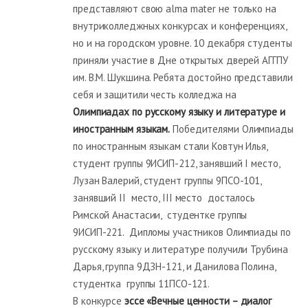
представляют свою alma mater не только на
внутриколледжных конкурсах и конференциях,
но и на городском уровне. 10 декабря студенты
приняли участие в Дне открытых дверей АГГПУ
им. В.М. Шукшина. Ребята достойно представили
себя и защитили честь колледжа на
Олимпиадах по русскому языку и литературе и
иностранным языкам.
Победителями Олимпиады
по иностранным языкам стали Ковтун Илья,
студент группы 9ИСИП-212, занявший I место,
Лузан Валерий, студент группы 9ПСО-101,
занявший II место, III место досталось
Римской Анастасии, студентке группы
9ИСИП-221. Дипломы участников Олимпиады по
русскому языку и литературе получили Трубина
Дарья, группа 9ДЗН-121, и Данилова Полина,
студентка группы 11ПСО-121.
В конкурсе
эссе «Вечные ценности – диалог