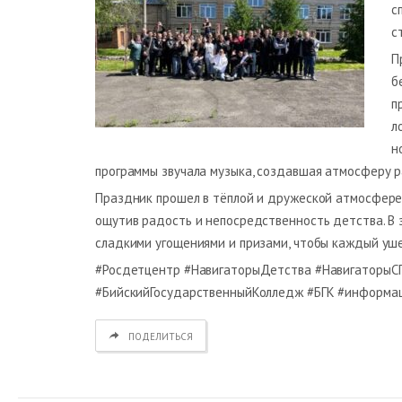
с
с
П
б
п
л
н
программы звучала музыка, создавшая атмосферу р
Праздник прошел в тёплой и дружеской атмосфере, 
ощутив радость и непосредственность детства. В 
сладкими угощениями и призами, чтобы каждый уш
#Росдетцентр #НавигаторыДетства #НавигаторыС
#БийскийГосударственныйКолледж #БГК #информац
ПОДЕЛИТЬСЯ