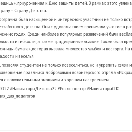
пешишь», приуроченная к Дню защиты детей. В рамках этого увлек
трану – Страну Детства.
рограмма была насыщенной и интересной: участники не только встре
еззаботного детства. Они с удовольствием принимали участие в ра
режних годах. Среди наиболее популярных развлечений были весёла
овкости и гибкости, а также традиционные «салки». Также была пр
ожницы-бумага», которая вызвала
множество улыбок и восторга. На
адости и веселья.
позволяя студентам не только повеселиться, но и укрепить связи м
завершение праздника добровольцы волонтерского отряда «Искра»
ел с положительными эмоциями и хорошим настроением.
ПО22 #НавигаторыДетства22 #Росдетцентр #НавигаторыСПО
ия_для_педагогов