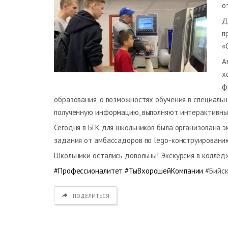
о
Д
п
«
А
х
ф
образования, о возможностях обучения в специаль
полученную информацию, выполняют интерактивны
Сегодня в БГК для школьников была организована э
задания от амбассадоров по lego-конструировани
Школьники остались довольны! Экскурсия в коллед
#Профессионалитет
#ТыВхорошейКомпании
#Бийск
ПОДЕЛИТЬСЯ