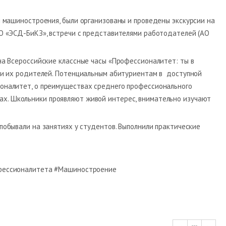
 машиностроения, были организованы и проведены экскурсии на
О «ЭСД-БиКЗ», встречи с представителями работодателей (АО
а Всероссийские классные часы «Профессионалитет: ты в
 и их родителей. Потенциальным абитуриентам в доступной
оналитет, о преимуществах среднего профессионального
ах. Школьники проявляют живой интерес, внимательно изучают
 побывали на занятиях у студентов. Выполнили практические
фессионалитета #Машиностроение