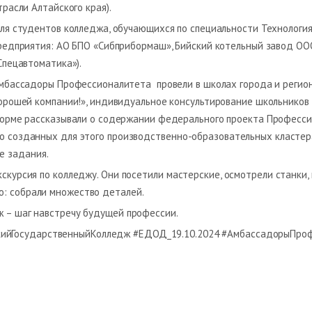
трасли Алтайского края).
ля студентов колледжа, обучающихся по специальности Технология
редприятия: АО БПО «Сибприбормаш», Бийский котельный завод ОО
Спецавтоматика»).
мбассадоры Профессионалитета провели в школах города и регион
орошей компании!», индивидуальное консультирование школьников
орме рассказывали о содержании федерального проекта Професси
но созданных для этого производственно-образовательных кластер
е задания.
кскурсия по колледжу. Они посетили мастерские, осмотрели станки,
ю: собрали множество деталей.
ж – шаг навстречу будущей профессии.
ийГосударственныйКолледж #ЕДОД_19.10.2024 #АмбассадорыПро