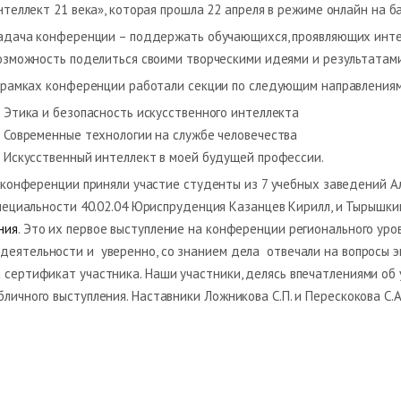
нтеллект 21 века», которая прошла 22 апреля в режиме онлайн на 
адача конференции – поддержать обучающихся, проявляющих интер
озможность поделиться своими творческими идеями и результатам
 рамках конференции работали секции по следующим направлениям
 Этика и безопасность искусственного интеллекта
 Современные технологии на службе человечества
 Искусственный интеллект в моей будущей профессии.
 конференции приняли участие студенты из 7 учебных заведений А
пециальности 40.02.04 Юриспруденция Казанцев Кирилл, и Тырышки
ния
. Это их первое выступление на конференции регионального уро
деятельности и уверенно, со знанием дела отвечали на вопросы э
а сертификат участника. Наши участники, делясь впечатлениями об
личного выступления. Наставники Ложникова С.П. и Перескокова С.А