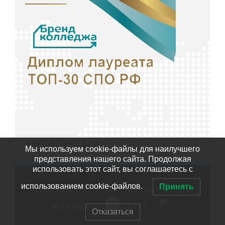
КАРТА ПРОЕЗДА
Мы используем cookie-файлы для наилучшего
представления нашего сайта. Продолжая
использовать этот сайт, вы соглашаетесь с
использованием cookie-файлов.
Принять
©2020
БИЙСКИЙ ГОСУДАРСТВЕННЫЙ КОЛЛЕДЖ
МЫ В СОЦИАЛЬНЫХ СЕТЯХ
Отказаться