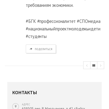
требованиям экономики.
#БГК #профессионалитет #СПОмедиа
#национальныйпроектмолодежьидети
#студенты
ПОДЕЛИТЬСЯ
КОНТАКТЫ
АДРЕС
659305, пер. В. Мартьянова, д.42, г.Бийск,