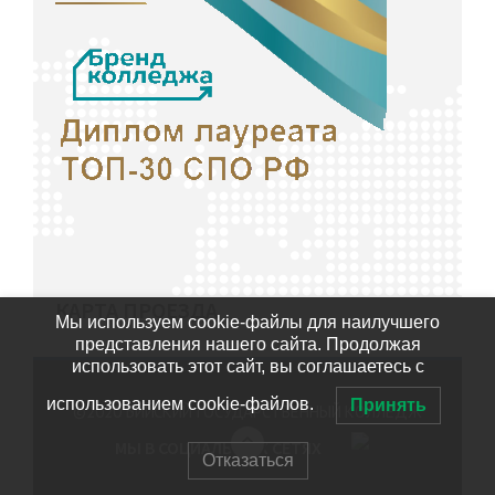
КАРТА ПРОЕЗДА
Мы используем cookie-файлы для наилучшего
представления нашего сайта. Продолжая
использовать этот сайт, вы соглашаетесь с
использованием cookie-файлов.
Принять
©2020
БИЙСКИЙ ГОСУДАРСТВЕННЫЙ КОЛЛЕДЖ
МЫ В СОЦИАЛЬНЫХ СЕТЯХ
Отказаться