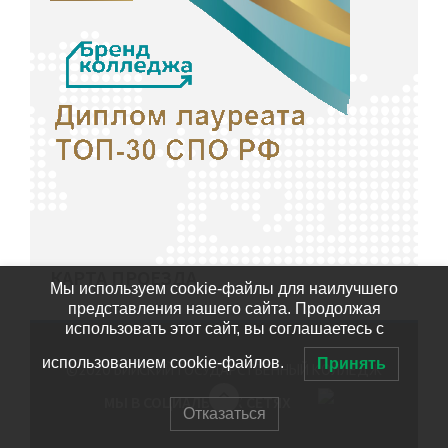
КАРТА ПРОЕЗДА
Мы используем cookie-файлы для наилучшего
представления нашего сайта. Продолжая
использовать этот сайт, вы соглашаетесь с
использованием cookie-файлов.
Принять
©2020
БИЙСКИЙ ГОСУДАРСТВЕННЫЙ КОЛЛЕДЖ
МЫ В СОЦИАЛЬНЫХ СЕТЯХ
Отказаться