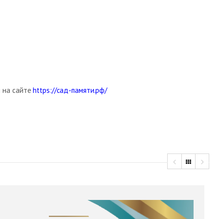
и на сайте
https://сад-памяти.рф/