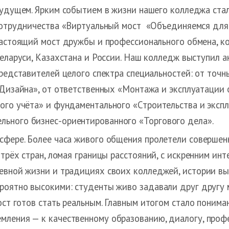
удущем. Ярким событием в жизни нашего колледжа ста
отрудничества «Виртуальный мост «Объединяемся для 
астоящий мост дружбы и профессионального обмена, к
еларуси, Казахстана и России. Наш колледж выступил 
редставителей целого спектра специальностей: от точ
Дизайна», от ответственных «Монтажа и эксплуатации
ого учёта» и фундаментального «Строительства и эксп
ьного бизнес-ориентированного «Торгового дела».
сфере. Более часа живого общения пролетели совершен
 трёх стран, ломая границы расстояний, с искренним и
евной жизни и традициях своих колледжей, истории вы
роятно высокими: студенты живо задавали друг другу 
ост готов стать реальным. Главным итогом стало понима
мления — к качественному образованию, диалогу, проф