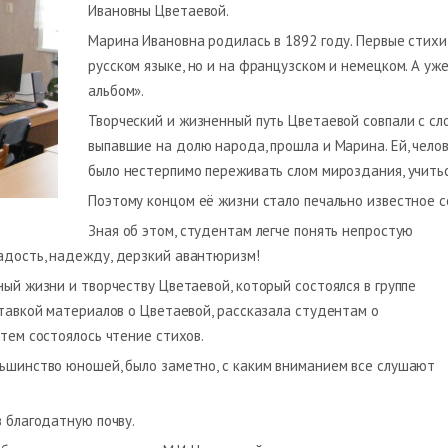
Ивановны Цветаевой.
Марина Ивановна родилась в 1892 году. Первые стихи
русском языке, но и на французском и немецком. А уж
альбом».
Творческий и жизненный путь Цветаевой совпали с с
выпавшие на долю народа, прошла и Марина. Ей, чело
было нестерпимо переживать слом мироздания, учить
Поэтому концом её жизни стало печально известное с
Зная об этом, студентам легче понять непростую
адость, надежду, дерзкий авантюризм!
ный жизни и творчеству Цветаевой, который состоялся в группе
ставкой материалов о Цветаевой, рассказала студентам о
атем состоялось чтение стихов.
льшинство юношей, было заметно, с каким вниманием все слушают
в благодатную почву.