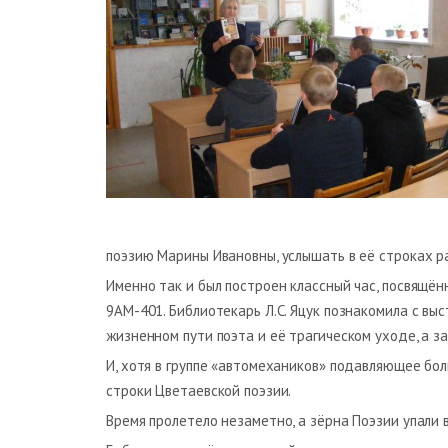
поэзию Марины Ивановны, услышать в её строках р
Именно так и был построен классный час, посвящён
9АМ-401. Библиотекарь Л.С. Яцук познакомила с вы
жизненном пути поэта и её трагическом уходе, а з
И, хотя в группе «автомехаников» подавляющее бо
строки Цветаевской поэзии.
Время пролетело незаметно, а зёрна Поэзии упали 