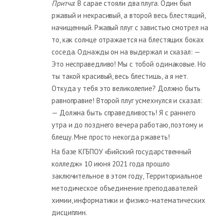
Притча
: В сарае стояли два плуга. Один был
ржавый и некрасивый, а второй весь блестящий,
начищенный. Ржавый плуг с завистью смотрел на
то, как солнце отражается на блестящих боках
соседа. Однажды он на выдержал и сказал: —
Это несправедливо! Мы с тобой одинаковые. Но
ты такой красивый, весь блестишь, а я нет.
Откуда у тебя это великолепие? Должно быть
равноправие! Второй плуг усмехнулся и сказал:
— Должна быть справедливость! Я с раннего
утра и до позднего вечера работаю, поэтому и
блещу. Мне просто некогда ржаветь!
На базе КГБПОУ «Бийский государственный
колледж» 10 июня 2021 года прошло
заключительное в этом году, Территориальное
методическое объединение преподавателей
химии, информатики и физико-математических
дисциплин.