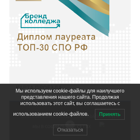
КАРТА ПРОЕЗДА
Мы используем cookie-файлы для наилучшего
представления нашего сайта. Продолжая
использовать этот сайт, вы соглашаетесь с
использованием cookie-файлов.
Принять
©2020
БИЙСКИЙ ГОСУДАРСТВЕННЫЙ КОЛЛЕДЖ
МЫ В СОЦИАЛЬНЫХ СЕТЯХ
Отказаться