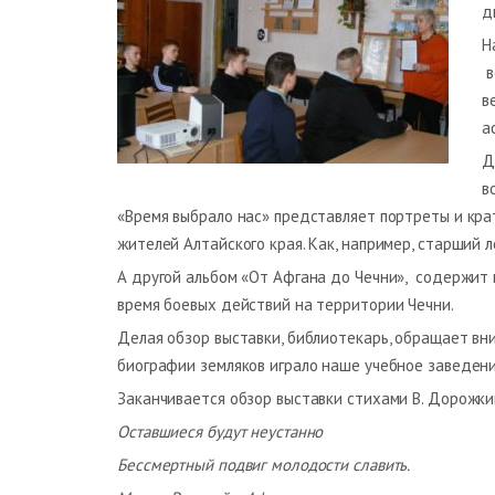
д
Н
в
в
а
Д
в
«Время выбрало нас» представляет портреты и крат
жителей Алтайского края. Как, например, старший 
А другой альбом «От Афгана до Чечни», содержит п
время боевых действий на территории Чечни.
Делая обзор выставки, библиотекарь, обращает вн
биографии земляков играло наше учебное заведени
Заканчивается обзор выставки стихами В. Дорожки
Оставшиеся будут неустанно
Бессмертный подвиг молодости славить.