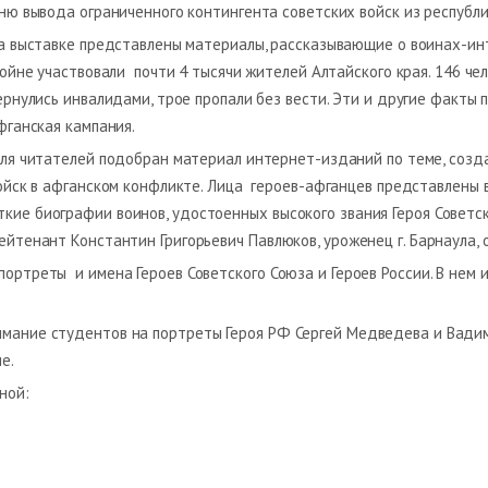
ню вывода ограниченного контингента советских войск из республ
а выставке представлены материалы, рассказывающие о воинах-инте
ойне участвовали почти 4 тысячи жителей Алтайского края. 146 чел
ернулись инвалидами, трое пропали без вести. Эти и другие факты 
фганская кампания.
ля читателей подобран материал интернет-изданий по теме, созд
ойск в афганском конфликте. Лица героев-афганцев представлены
кие биографии воинов, удостоенных высокого звания Героя Советск
лейтенант Константин Григорьевич Павлюков, уроженец г. Барнаула
ортреты и имена Героев Советского Союза и Героев России. В нем и
имание студентов на портреты Героя РФ Сергей Медведева и Вадима
е.
ной: