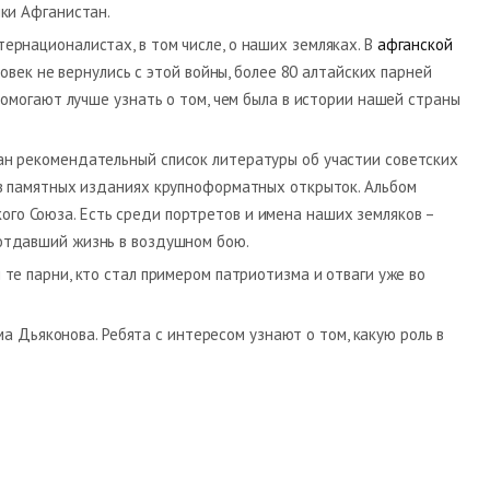
ики Афганистан.
рнационалистах, в том числе, о наших земляках. В
афганской
овек не вернулись с этой войны, более 80 алтайских парней
помогают лучше узнать о том, чем была в истории нашей страны
ан рекомендательный список литературы об участии советских
 в памятных изданиях крупноформатных открыток. Альбом
ого Союза. Есть среди портретов и имена наших земляков –
, отдавший жизнь в воздушном бою.
 те парни, кто стал примером патриотизма и отваги уже во
 Дьяконова. Ребята с интересом узнают о том, какую роль в