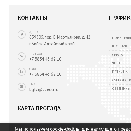
КОНТАКТЫ
ГРАФИК
АДРЕС
659305, пер. В. Мартьянова, д.42,
ПОНЕДЕЛЬ
г.Бийск, Алтайский край
ВТОРНИК
ТЕЛЕФОН
СРЕДА
+7 3854 43 62 10
ЧЕТВЕРГ
ФАКС
ПЯТНИЦА
+7 3854 43 62 10
СУББОТА, 
EMAIL
ОБЕДЕННЫ
bgtc@22edu.ru
КАРТА ПРОЕЗДА
Мы используем cookie-файлы для наилучшего предст