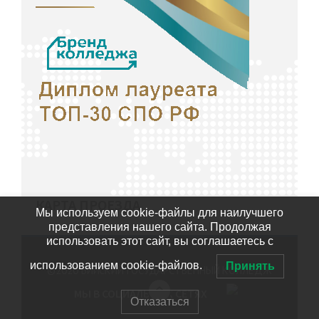
КАРТА ПРОЕЗДА
Мы используем cookie-файлы для наилучшего
представления нашего сайта. Продолжая
использовать этот сайт, вы соглашаетесь с
использованием cookie-файлов.
Принять
©2020
БИЙСКИЙ ГОСУДАРСТВЕННЫЙ КОЛЛЕДЖ
МЫ В СОЦИАЛЬНЫХ СЕТЯХ
Отказаться