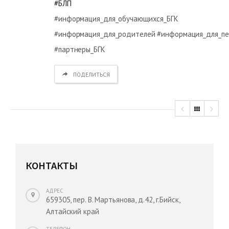
#БЛП
#информация_для_обучающихся_БГК
#информация_для_родителей #информация_для_пе
#партнеры_БГК
ПОДЕЛИТЬСЯ
КОНТАКТЫ
АДРЕС
659305, пер. В. Мартьянова, д.42, г.Бийск,
Алтайский край
ТЕЛЕФОН