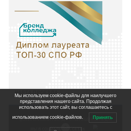
КАРТА ПРОЕЗДА
Мы используем cookie-файлы для наилучшего
представления нашего сайта. Продолжая
использовать этот сайт, вы соглашаетесь с
использованием cookie-файлов.
Принять
©2020
БИЙСКИЙ ГОСУДАРСТВЕННЫЙ КОЛЛЕДЖ
МЫ В СОЦИАЛЬНЫХ СЕТЯХ