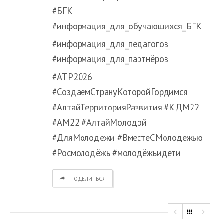
#БГК
#информация_для_обучающихся_БГК
#информация_для_педагогов
#информация_для_партнёров
#АТР2026
#СоздаемСтрануКоторойГордимся
#АлтайТерриторияРазвития #КДМ22
#АМ22 #АлтайМолодой
#ДляМолодежи #ВместеСМолодежью
#Росмолодёжь #молодёжьидети
ПОДЕЛИТЬСЯ