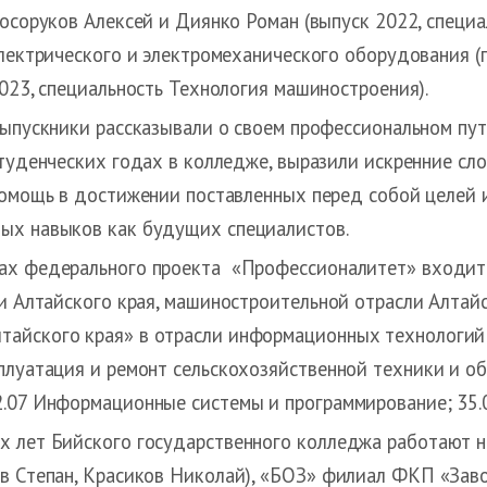
осоруков Алексей и Диянко Роман (выпуск 2022, специ
лектрического и электромеханического оборудования (
023, специальность Технология машиностроения).
ыпускники рассказывали о своем профессиональном пут
туденческих годах в колледже, выразили искренние сл
омощь в достижении поставленных перед собой целей и
ых навыков как будущих специалистов.
ах федерального проекта «Профессионалитет» входит
ли Алтайского края, машиностроительной отрасли Алтайс
айского края» в отрасли информационных технологий и
плуатация и ремонт сельскохозяйственной техники и об
2.07 Информационные системы и программирование; 35.
х лет Бийского государственного колледжа работают 
в Степан, Красиков Николай), «БОЗ» филиал ФКП «Заво