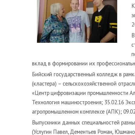
К
э
2
В
с
п
вклад в формировании их профессиональн
Бийский государственный колледж в рамк
(кластера) – сельскохозяйственной отрас
«Центр цифровизации промышленности Алт
Технология машиностроения; 35.02.16 Экс
агропромышленном комплексе (АПК); 09.0
Выпускники данных специальностей разны
(Услугин Павел, Дементьев Роман, Юшмано