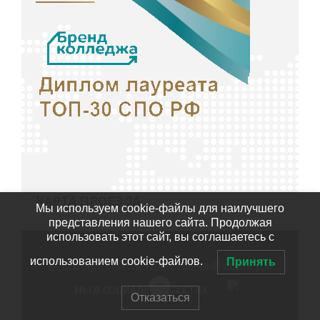
КАРТА ПРОЕЗДА
Мы используем cookie-файлы для наилучшего
представления нашего сайта. Продолжая
использовать этот сайт, вы соглашаетесь с
использованием cookie-файлов.
Принять
©2020
БИЙСКИЙ ГОСУДАРСТВЕННЫЙ КОЛЛЕДЖ
МЫ В СОЦИАЛЬНЫХ СЕТЯХ
Отказаться