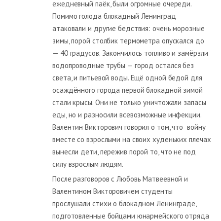
ежедневный паёк, были огромные очереди.
Помимо голода блокадный Ленинград
атаковали и другие бедствия: очень морозные
зимы, порой столбик термометра опускался до
— 40 градусов. Закончилось топливо и замёрзли
водопроводные трубы — город остался без
света, и питьевой воды. Ещё одной бедой для
осаждённого города первой блокадной зимой
стали крысы. Они не только уничтожали запасы
еды, но и разносили всевозможные инфекции.
Валентин Викторович говорил о том, что войну
вместе со взрослыми на своих худеньких плечах
вынесли дети, пережив порой то, что не под
силу взрослым людям.
После разговоров с Любовь Матвеевной и
Валентином Викторовичем студенты
прослушали стихи о блокадном Ленинграде,
подготовленные бойцами юнармейского отряда