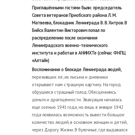
Приглашёнными гостями были: председатель
Совета ветеранов Приобского района Л. М.
Матвеева, блокадник Ленинграда В. В. Хитров. В
Бийск Валентин Викторович попал по
распределению после окончания
Ленинградского военно-технического
института и работал в АНИИХТе (сейчас ФНПЦ
«Алтай»)
Воспоминания о блокаде Ленинграда людей
,
переживших её, их письма и дневники
открывают нам страшную картину. На город
обрушился страшный голод. Обесценились
деньги и драгоценности. Эвакуация началась
еще осенью 1941 года, но лишь в январе 1942
года появилась возможность вывести большое
количество людей, в основном женщин и детей,
через Дорогу Жизни. В булочные, где выдавался