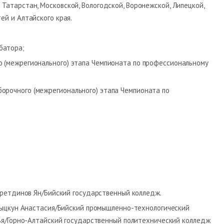
 Татарстан, Московской, Вологодской, Воронежской, Липецкой,
ей и Алтайского края.
батора;
о (межрегионального) этапа Чемпионата по профессиональному
орочного (межрегионального) этапа Чемпионата по
хретдинов Ян/Бийский государственный колледж.
Цыцкун Анастасия/Бийский промышленно-технологический
ья/Горно-Алтайский государственный политехнический колледж