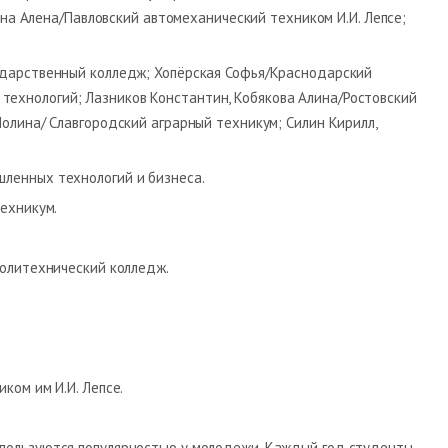
ина Алена/Павловский автомеханический техником И.И. Лепсе;
ударственный колледж; Хопёрская Софья/Краснодарский
ехнологий; Лазников Константин, Кобякова Алина/Ростовский
лина/ Славгородский аграрный техникум; Силин Кирилл,
ленных технологий и бизнеса.
ехникум.
олитехнический колледж.
ком им И.И. Лепсе.
пользуются популярностью у молодежи. Каждый год студенты