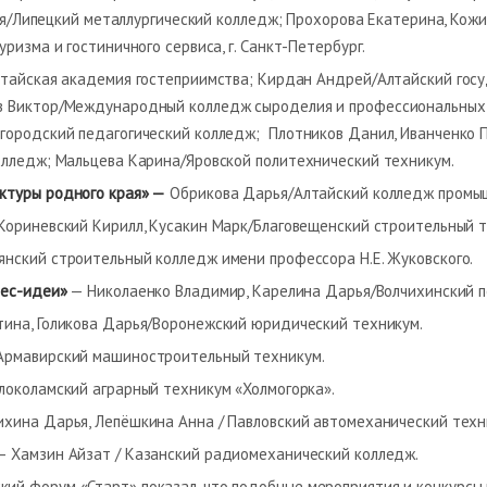
рья/Липецкий металлургический колледж; Прохорова Екатерина, Кож
ризма и гостиничного сервиса, г. Санкт-Петербург.
лтайская академия гостеприимства; Кирдан Андрей/Алтайский гос
 Виктор/Международный колледж сыроделия и профессиональных т
ородский педагогический колледж; Плотников Данил, Иванченко По
олледж; Мальцева Карина/Яровской политехнический техникум.
ктуры родного края» —
Обрикова Дарья/Алтайский колледж промыш
Кориневский Кирилл, Кусакин Марк/Благовещенский строительный т
янский строительный колледж имени профессора Н.Е. Жуковского.
нес-идеи»
— Николаенко Владимир, Карелина Дарья/Волчихинский п
ина, Голикова Дарья/Воронежский юридический техникум.
Армавирский машиностроительный техникум.
локоламский аграрный техникум «Холмогорка».
хина Дарья, Лепёшкина Анна / Павловский автомеханический техни
 Хамзин Айзат / Казанский радиомеханический колледж.
й форум «Старт» показал, что подобные мероприятия и конкурсы 