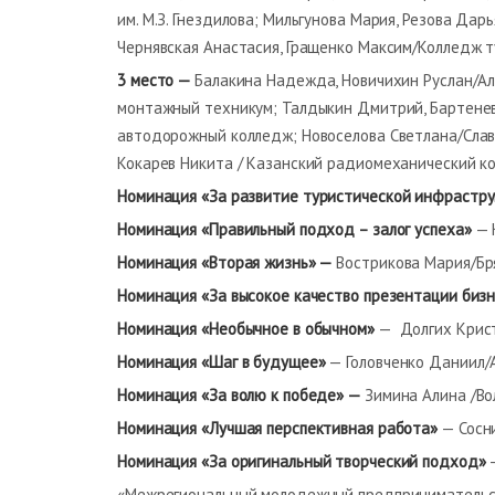
им. М.З. Гнездилова; Мильгунова Мария, Резова Да
Чернявская Анастасия, Гращенко Максим/Колледж ту
3 место —
Балакина Надежда, Новичихин Руслан/А
монтажный техникум; Талдыкин Дмитрий, Бартенев
автодорожный колледж; Новоселова Светлана/Славг
Кокарев Никита / Казанский радиомеханический к
Номинация
«За развитие туристической инфрастру
Номинация «Правильный подход – залог успеха»
— 
Номинация «Вторая жизнь» —
Вострикова Мария/Бр
Номинация «За высокое качество презентации биз
Номинация «Необычное в обычном»
— Долгих Крист
Номинация
«Шаг в будущее»
— Головченко Даниил/
Номинация «За волю к победе» —
Зимина Алина /Во
Номинация «Лучшая перспективная работа»
— Сосни
Номинация
«За оригинальный творческий подход»
—
«Межрегиональный молодежный предпринимательски