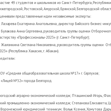
частие 49 студентов и школьников из Санкт-Петербурга, Республики
ижегородской, Ростовской, Амурской, Брянской, Белгородской област
ценивали представленные идеи независимые эксперты:
 Лазарева Екатерина Анатольевна, директор Бийского бизнес-инку
 Булакова Анна Сергеевна, руководитель группы оценки Отборочног
астерству «Профессионалы-2023» (г. Санкт-Петербург);
 Жалонкина Светлана Николаевна, руководитель группы оценки Отб
» (Республика Хакасия, г. Абакан).
бедители:
БОУ «Средняя общеобразовательная школа №17» г. Серпухов;
 «Лицей №32» города Белгород.
логодский аграрно-экономический колледж; Пташинский Игорь, Фа
ский промышленно-экономический колледж; Степанова Елизавета, 
/ Воронежский юридический техникум; Волык Ксения, Хомутова Дар