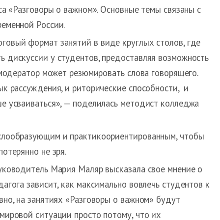
са «Разговоры о важном». Основные темы связаны с
ременной России.
говый формат занятий в виде круглых столов, где
ь дискуссии у студентов, предоставляя возможность
к модератор может резюмировать слова говорящего.
ык рассуждения, и риторические способности, и
ше усваиваться», — поделилась методист колледжа
ыслообразующим и практикоориентированным, чтобы
отерянно не зря.
уководитель Мария Маляр высказала свое мнение о
агога зависит, как максимально вовлечь студентов к
вно, на занятиях «Разговоры о важном» будут
мировой ситуации просто потому, что их