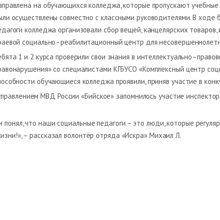
аправлена на обучающихся колледжа, которые пропускают учебные 
ыли осуществлены совместно с классными руководителями. В ходе 
едагоги колледжа организовали сбор вещей, канцелярских товаров, 
раевой социально–реабилитационный центр для несовершеннолет
ебята 1 и 2 курса проверили свои знания в интеллектуально–право
равонарушения» со специалистами КГБУСО «Комплексный центр социа
пособности обучающиеся колледжа проявили, приняв участие в конк
правлением МВД России «Бийское» запомнилось участие инспектора
и понял, что наши социальные педагоги – это люди, которые регул
изни!», – рассказал волонтёр отряда «Искра» Михаил Л.