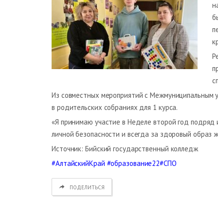
н
б
п
к
Р
п
с
Из совместных мероприятий с Межмуниципальным у
в родительских собраниях для 1 курса.
«Я принимаю участие в Неделе второй год подряд 
личной безопасности и всегда за здоровый образ ж
Источник: Бийский государственный колледж
#АлтайскийКрай
#образование22
#СПО
ПОДЕЛИТЬСЯ