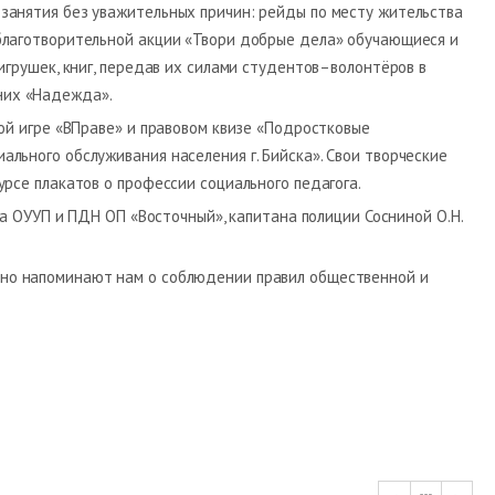
занятия без уважительных причин: рейды по месту жительства
благотворительной акции «Твори добрые дела» обучающиеся и
игрушек, книг, передав их силами студентов–волонтёров в
них «Надежда».
вой игре «ВПраве» и правовом квизе «Подростковые
льного обслуживания населения г. Бийска». Свои творческие
урсе плакатов о профессии социального педагога.
 ОУУП и ПДН ОП «Восточный», капитана полиции Сосниной О.Н.
ярно напоминают нам о соблюдении правил общественной и