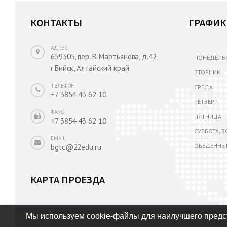
КОНТАКТЫ
ГРАФИК
АДРЕС
659305, пер. В. Мартьянова, д.42,
ПОНЕДЕЛЬ
г.Бийск, Алтайский край
ВТОРНИК
ТЕЛЕФОН
СРЕДА
+7 3854 43 62 10
ЧЕТВЕРГ
ФАКС
ПЯТНИЦА
+7 3854 43 62 10
СУББОТА, 
EMAIL
ОБЕДЕННЫ
bgtc@22edu.ru
КАРТА ПРОЕЗДА
Мы используем cookie-файлы для наилучшего предст