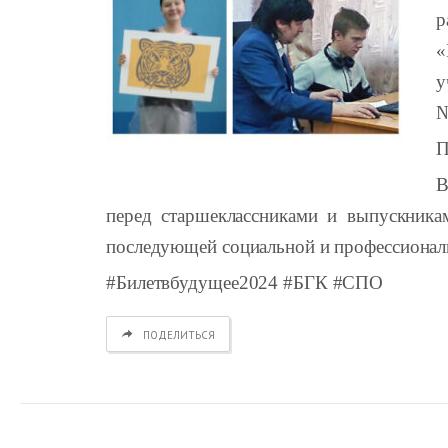
р
«
у
№
П
В
перед старшеклассниками и выпускникам
последующей социальной и профессионал
#Билетвбудущее2024 #БГК #СПО
ПОДЕЛИТЬСЯ