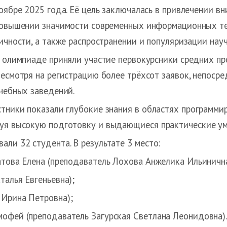
оябре 2025 года. Её цель заключалась в привлечении в
овышении значимости современных информационных тех
ичности, а также распространении и популяризации нау
 олимпиаде приняли участие первокурсники средних пр
есмотря на регистрацию более трёхсот заявок, непосре
чебных заведений.
стники показали глубокие знания в областях программи
руя высокую подготовку и выдающиеся практические ум
ли 32 студента. В результате 3 место:
атова Елена (преподаватель Лохова Анжелика Ильинична
талья Евгеньевна);
Ирина Петровна);
мофей (преподаватель Загурская Светлана Леонидовна)