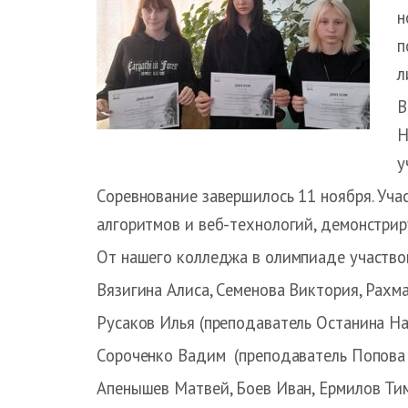
н
п
л
В
Н
у
Соревнование завершилось 11 ноября. Уча
алгоритмов и веб-технологий, демонстри
От нашего колледжа в олимпиаде участвова
Вязигина Алиса, Семенова Виктория, Рахм
Русаков Илья (преподаватель Останина На
Сороченко Вадим (преподаватель Попова 
Апенышев Матвей, Боев Иван, Ермилов Ти