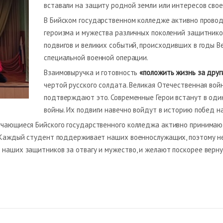
вставали на защиту родной земли или интересов свое
В Бийском государственном колледже активно провод
героизма и мужества различных поколений защитнико
подвигов и великих событий, происходивших в годы В
специальной военной операции.
Взаимовыручка и готовность
«положить жизнь за друг
чертой русского солдата. Великая Отечественная вой
подтверждают это. Современные Герои встанут в оди
войны. Их подвиги навечно войдут в историю побед н
бучающиеся Бийского государственного колледжа активно принимаю
. Каждый студент поддерживает наших военнослужащих, поэтому не
 наших защитников за отвагу и мужество, и желают поскорее верну