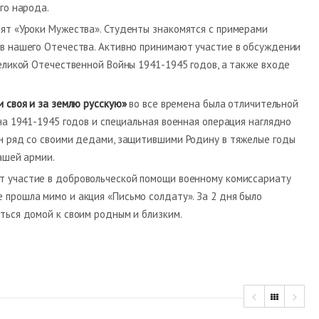
го народа.
ят «Уроки Мужества». Студенты знакомятся с примерами
в нашего Отечества. Активно принимают участие в обсуждении
еликой Отечественной Войны 1941-1945 годов, а также входе
и своя и за землю русскую»
во все времена была отличительной
на 1941-1945 годов и специальная военная операция наглядно
н ряд со своими дедами, защитившими Родину в тяжелые годы
ашей армии.
т участие в добровольческой помощи военному комиссариату
 прошла мимо и акция «Письмо солдату». За 2 дня было
ться домой к своим родным и близким.