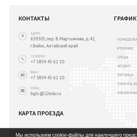
КОНТАКТЫ
ГРАФИК
АДРЕС
659305, пер. В. Мартьянова, д.42,
ПОНЕДЕЛЬ
г.Бийск, Алтайский край
ВТОРНИК
ТЕЛЕФОН
СРЕДА
+7 3854 43 62 10
ЧЕТВЕРГ
ФАКС
ПЯТНИЦА
+7 3854 43 62 10
СУББОТА, 
EMAIL
ОБЕДЕННЫ
bgtc@22edu.ru
КАРТА ПРОЕЗДА
Мы используем cookie-файлы для наилучшего предст