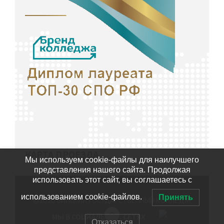
КАРТА ПРОЕЗДА
Мы используем cookie-файлы для наилучшего
представления нашего сайта. Продолжая
использовать этот сайт, вы соглашаетесь с
использованием cookie-файлов.
Принять
©2020
БИЙСКИЙ ГОСУДАРСТВЕННЫЙ КОЛЛЕДЖ
МЫ В СОЦИАЛЬНЫХ СЕТЯХ
Отказаться