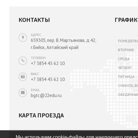
КОНТАКТЫ
ГРАФИК
АДРЕС
659305, пер. В. Мартьянова, д.42,
ПОНЕДЕЛЬ
г.Бийск, Алтайский край
ВТОРНИК
ТЕЛЕФОН
СРЕДА
+7 3854 43 62 10
ЧЕТВЕРГ
ФАКС
ПЯТНИЦА
+7 3854 43 62 10
СУББОТА, 
EMAIL
ОБЕДЕННЫ
bgtc@22edu.ru
КАРТА ПРОЕЗДА
Мы используем cookie-файлы для наилучшего предст