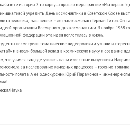
 кабинете истории 2-го корпуса прошло мероприятие «Мы первые!»
 инициативой учредить День космонавтики в Советском Союзе высту
олета человека, наш земляк – летчик‑космонавт Герман Титов. Он 
 идеей организации Всемирного дня космонавтики. В ноябре 1968 
виационной федерации эта идея воплотилась в жизнь.
туденты посмотрели тематические видеоролики и узнали интересн
Алтай» и внесли большой вклад в космическую науку и создание яд
м, что учимся там, где учились наши известные выпускники. Наприм
омсомола за исследование камерных процессов – горение топлива 
ьности полета. А её однокурсник Юрий Парамонов – инженер-испы
ло»!
ескаяНаука