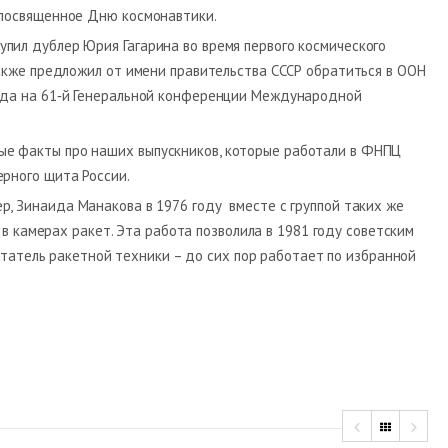
, посвященное Дню космонавтики.
пил дублер Юрия Гагарина во время первого космического
также предложил от имени правительства СССР обратиться в ООН
года на 61‑й Генеральной конференции Международной
ые факты про наших выпускников, которые работали в ФНПЦ
ерного щита России.
ер, Зинаида Манакова в 1976 году вместе с группой таких же
в камерах ракет. Эта работа позволила в 1981 году советским
татель ракетной техники – до сих пор работает по избранной