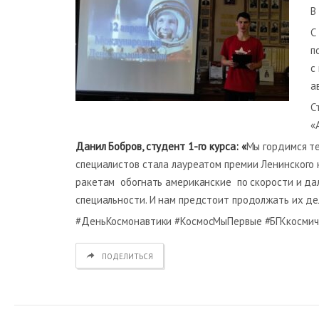
В
С
п
с
а
С
«
Данил Бобров, студент 1-го курса: «
Мы гордимся те
специалистов стала лауреатом премии Ленинского к
ракетам обогнать американские по скорости и дал
специальности. И нам предстоит продолжать их де
#ДеньКосмонавтики #КосмосМыПервые #БГКкосмич
ПОДЕЛИТЬСЯ