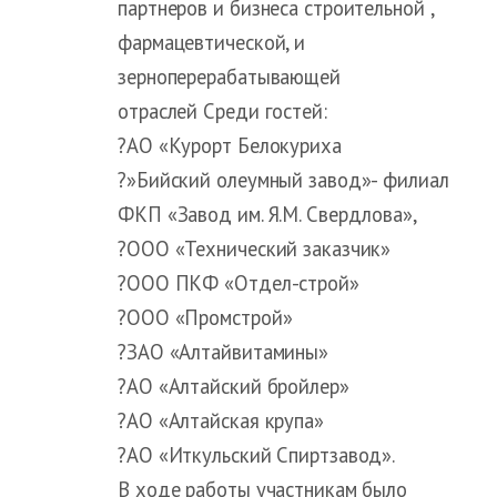
партнеров и бизнеса строительной ,
фармацевтической, и
зерноперерабатывающей
отраслей Среди гостей:
?АО «Курорт Белокуриха
?»Бийский олеумный завод»- филиал
ФКП «Завод им. Я.М. Свердлова»,
?ООО «Технический заказчик»
?ООО ПКФ «Отдел-строй»
?ООО «Промстрой»
?ЗАО «Алтайвитамины»
?АО «Алтайский бройлер»
?АО «Алтайская крупа»
?АО «Иткульский Спиртзавод».
В ходе работы участникам было