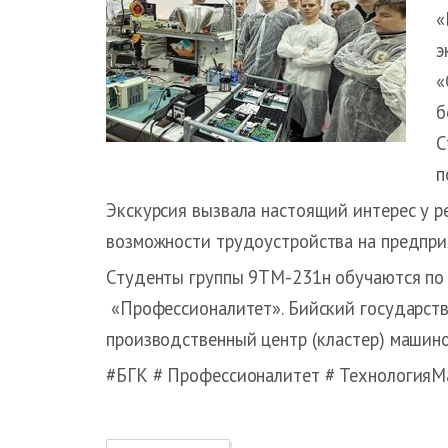
«
э
«
б
С
п
Экскурсия вызвала настоящий интерес у р
возможности трудоустройства на предпри
Студенты группы 9ТМ-231н обучаются по
«Профессионалитет». Бийский государств
производственный центр (кластер) машино
#БГК # Профессионалитет # Технология