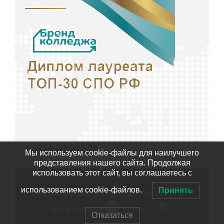
КАРТА ПРОЕЗДА
Мы используем cookie-файлы для наилучшего
представления нашего сайта. Продолжая
использовать этот сайт, вы соглашаетесь с
использованием cookie-файлов.
Принять
©2020
БИЙСКИЙ ГОСУДАРСТВЕННЫЙ КОЛЛЕДЖ
МЫ В СОЦИАЛЬНЫХ СЕТЯХ
Отказаться