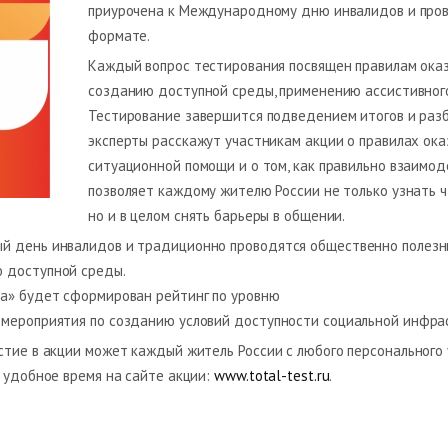
приурочена к Международному дню инвалидов и пров
формате.
Каждый вопрос тестирования посвящен правилам оказ
созданию доступной среды, применению ассистивног
Тестирование завершится подведением итогов и разб
эксперты расскажут участникам акции о правилах ока
ситуационной помощи и о том, как правильно взаимод
позволяет каждому жителю России не только узнать ч
но и в целом снять барьеры в общении.
ый день инвалидов и традиционно проводятся общественно полезн
 доступной среды.
да» будет сформирован рейтинг по уровню
 мероприятия по созданию условий доступности социальной инфрас
стие в акции может каждый житель России с любого персонального
е удобное время на сайте акции:
www.total-test.ru
.