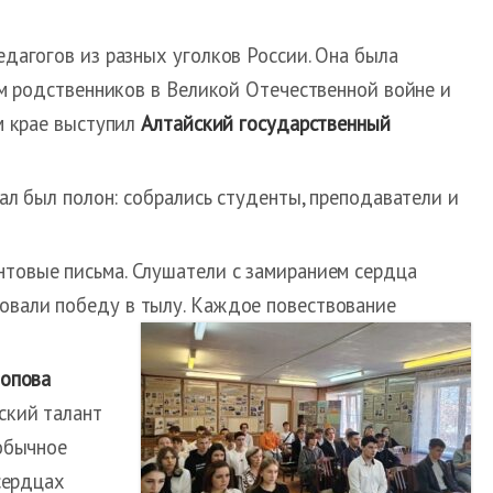
дагогов из разных уголков России. Она была
ем родственников в Великой Отечественной войне и
м крае выступил
Алтайский государственный
ал был полон: собрались студенты, преподаватели и
нтовые письма. Слушатели с замиранием сердца
ковали победу в тылу. Каждое повествование
Попова
ский талант
обычное
сердцах