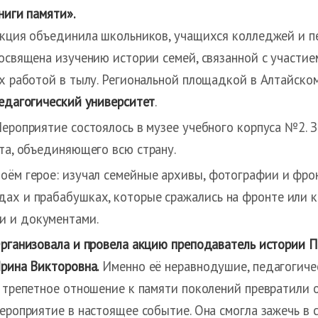
ниги памяти».
кция объединила школьников, учащихся колледжей и пе
освящена изучению истории семей, связанной с участи
х работой в тылу. Региональной площадкой в Алтайско
едагогический университет
.
ероприятие состоялось в музее учебного корпуса №2. З
кта, объединяющего всю страну.
оём герое: изучал семейные архивы, фотографии и фро
дах и прабабушках, которые сражались на фронте или 
и и документами.
рганизовала и провела акцию преподаватель истории 
рина Викторовна.
Именно её неравнодушие, педагогиче
 трепетное отношение к памяти поколений превратили 
ероприятие в настоящее событие. Она смогла зажечь в 