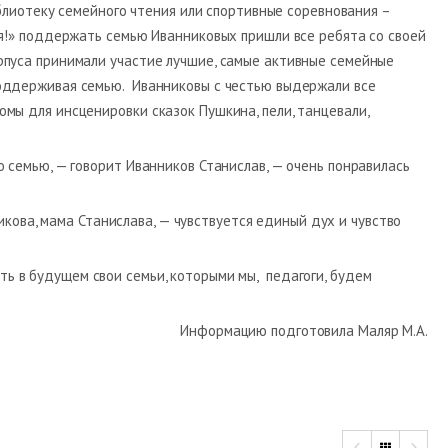
иблиотеку семейного чтения или спортивные соревнования –
ья!» поддержать семью Иванниковых пришли все ребята со своей
рпуса принимали участие лучшие, самые активные семейные
поддерживая семью. Иванниковы с честью выдержали все
мы для инсценировки сказок Пушкина, пели, танцевали,
 семью, — говорит Иванников Станислав, — очень понравилась
кова, мама Станислава, — чувствуется единый дух и чувство
ть в будущем свои семьи, которыми мы, педагоги, будем
Информацию подготовила Маляр М.А.