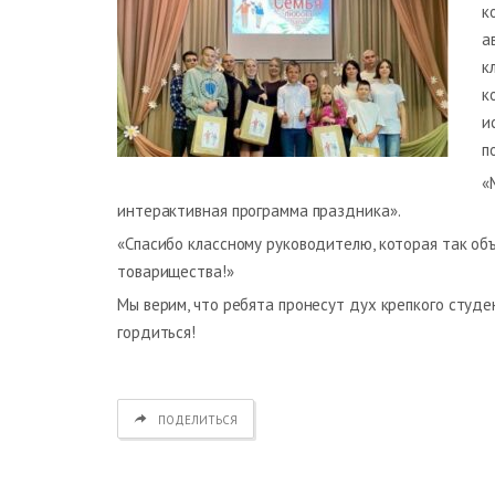
к
а
к
к
и
п
«
интерактивная программа праздника».
«Спасибо классному руководителю, которая так об
товарищества!»
Мы верим, что ребята пронесут дух крепкого студе
гордиться!
ПОДЕЛИТЬСЯ