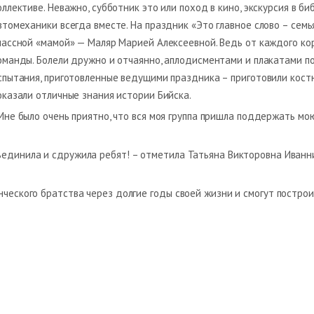
оллективе. Неважно, субботник это или поход в кино, экскурсия в б
втомеханики всегда вместе. На праздник «Это главное слово – сем
лассной «мамой» — Маляр Марией Алексеевной. Ведь от каждого ко
оманды. Болели дружно и отчаянно, аплодисментами и плакатами 
спытания, приготовленные ведущими праздника – приготовили костю
оказали отличные знания истории Бийска.
Мне было очень приятно, что вся моя группа пришла поддержать мою
ъединила и сдружила ребят! – отметила Татьяна Викторовна Иванни
нческого братства через долгие годы своей жизни и смогут построи