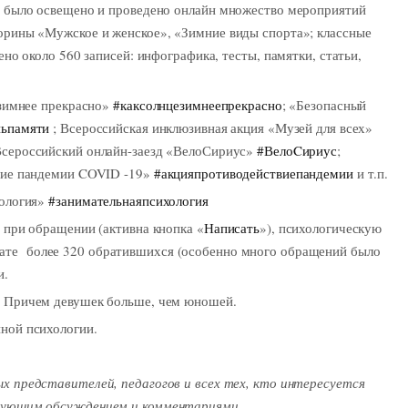
а было освещено и проведено онлайн множество мероприятий
орины «Мужское и женское», «Зимние виды спорта»; классные
но около 560 записей: инфографика, тесты, памятки, статьи,
 зимнее прекрасно»
#каксолнцезимнеепрекрасно
; «Безопасный
ньпамяти
; Всероссийская инклюзивная акция «Музей для всех»
Всероссийский онлайн-заезд «ВелоСириус»
#ВелоCириус
;
вие пандемии COVID -19»
#акцияпротиводействиепандемии
и т.п.
хология»
#занимательнаяпсихология
 при обращении (активна кнопка «
Написать
»), психологическую
ате более 320 обратившихся (особенно много обращений было
и.
. Причем девушек больше, чем юношей.
ной психологии.
х представителей, педагогов и всех тех, кто интересуется
ледующим обсуждением и комментариями.