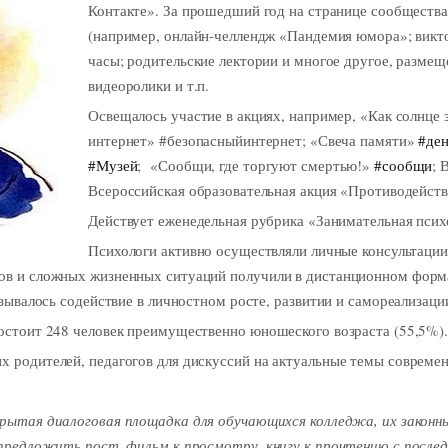
Контакте». За прошедший год на странице сообществ
(например, онлайн-челлендж «Пандемия юмора»; викт
часы; родительские лектории и многое другое, размеще
видеоролики и т.п.
Освещалось участие в акциях, например, «Как солнце
интернет» #безопасныйинтернет; «Свеча памяти»
#де
#Музей
; «Сообщи, где торгуют смертью!»
#сообщи
; 
Всероссийская образовательная акция «Противодейст
Действует еженедельная рубрика «Занимательная пси
Психологи активно осуществляли личные консультации
ов и сложных жизненных ситуаций получили в дистанционном форм
зывалось содействие в личностном росте, развитии и самореализаци
остоит 248 человек преимущественно юношеского возраста (55,5%)
 родителей, педагогов для дискуссий на актуальные темы современ
крытая диалоговая площадка для обучающихся колледжа, их законны
, предложить пост, фильм к просмотру, книгу к прочтению с пос