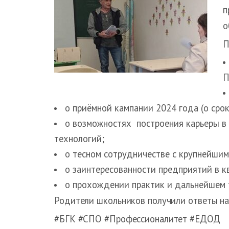
п
о
П
П
о приёмной кампании 2024 года (о сро
о возможностях построения карьеры в
технологий;
о тесном сотрудничестве с крупнейшим
о заинтересованности предприятий в 
о прохождении практик и дальнейшем 
Родители школьников получили ответы на
#БГК #СПО #Профессионалитет #ЕДОД