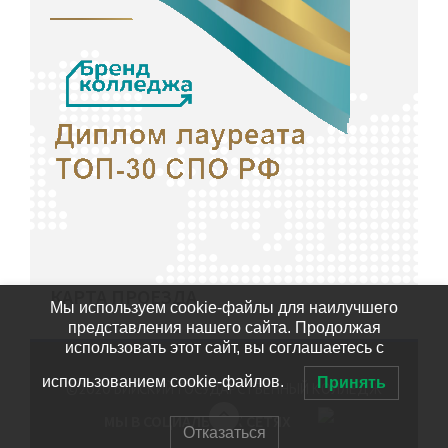
КАРТА ПРОЕЗДА
Мы используем cookie-файлы для наилучшего
представления нашего сайта. Продолжая
использовать этот сайт, вы соглашаетесь с
использованием cookie-файлов.
Принять
©2020
БИЙСКИЙ ГОСУДАРСТВЕННЫЙ КОЛЛЕДЖ
МЫ В СОЦИАЛЬНЫХ СЕТЯХ
Отказаться