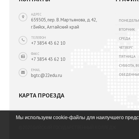
АДРЕС
659305, пер. В. Мартьянова, д.42,
ПОНЕДЕЛЬ
г.Бийск, Алтайский край
ВТОРНИК
ТЕЛЕФОН
СРЕДА
+7 3854 43 62 10
ЧЕТВЕРГ
ФАКС
ПЯТНИЦА
+7 3854 43 62 10
СУББОТА, 
EMAIL
ОБЕДЕННЫ
bgtc@22edu.ru
КАРТА ПРОЕЗДА
Мы используем cookie-файлы для наилучшего предст
©2020
БИЙСКИЙ ГОСУДАРСТВЕННЫЙ КОЛЛЕДЖ