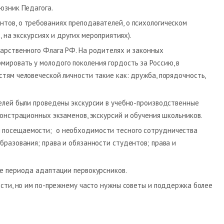
юзник Педагога.
тов, о требованиях преподавателей, о психологическом
 на экскурсиях и других мероприятиях).
дарственного Флага РФ. На родителях и законных
ировать у молодого поколения гордость за Россию, в
тям человеческой личности такие как: дружба, порядочность,
елей были проведены экскурсии в учебно-производственные
онстрационных экзаменов, экскурсий и обучения школьников.
и посещаемости; о необходимости тесного сотрудничества
бразования; права и обязанности студентов; права и
е периода адаптации первокурсников.
сти, но им по-прежнему часто нужны советы и поддержка более