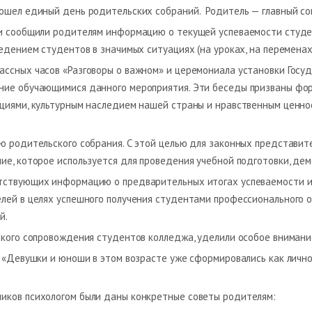
ошел единый день родительских собраний. Родитель — главный со
и сообщили родителям информацию о текущей успеваемости студен
едением студентов в значимых ситуациях (на уроках, на переменах,
ссных часов «Разговоры о важном» и церемониала установки Госу
ие обучающимися данного мероприятия. Эти беседы призваны форм
циями, культурным наследием нашей страны и нравственным ценнос
ю родительского собрания. С этой целью для законных представит
ие, которое используется для проведения учебной подготовки, дем
утствующих информацию о предварительных итогах успеваемости 
лей в целях успешного получения студентами профессионального о
й.
ского сопровождения студентов колледжа, уделили особое внимани
 «Девушки и юноши в этом возрасте уже сформировались как лично
иков психологом были даны конкретные советы родителям: