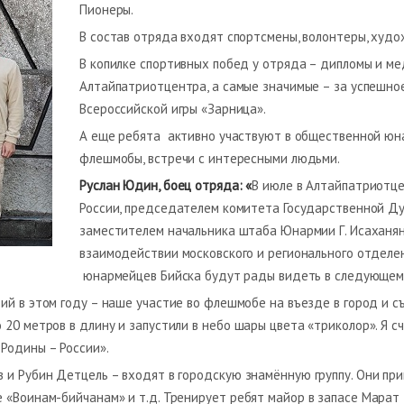
Пионеры.
В состав отряда входят спортсмены, волонтеры, худо
В копилке спортивных побед у отряда – дипломы и ме
Алтайпатриотцентра, а самые значимые – за успешное
Всероссийской игры «Зарница».
А еще ребята активно участвуют в общественной юнар
флешмобы, встречи с интересными людьми.
Руслан Юдин, боец отряда: «
В июле в Алтайпатриотце
России, председателем комитета Государственной Дум
заместителем начальника штаба Юнармии Г. Исаханян
взаимодействии московского и регионального отделени
юнармейцев Бийска будут рады видеть в следующем г
ий в этом году – наше участие во флешмобе на въезде в город и с
20 метров в длину и запустили в небо шары цвета «триколор». Я с
Родины – России».
 и Рубин Детцель – входят в городскую знамëнную группу. Они пр
 «Воинам-бийчанам» и т.д. Тренирует ребят майор в запасе Марат 