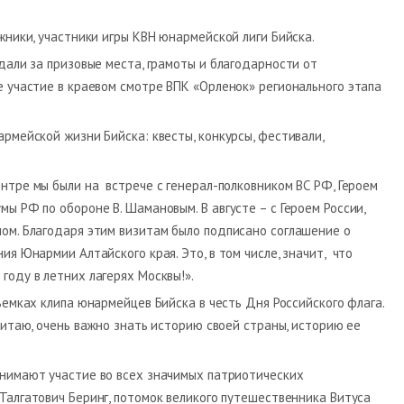
жники, участники игры КВН юнармейской лиги Бийска.
дали за призовые места, грамоты и благодарности от
 участие в краевом смотре ВПК «Орленок» регионального этапа
мейской жизни Бийска: квесты, конкурсы, фестивали,
нтре мы были на встрече с генерал-полковником ВС РФ, Героем
ы РФ по обороне В. Шамановым. В августе – с Героем России,
ом. Благодаря этим визитам было подписано соглашение о
я Юнармии Алтайского края. Это, в том числе, значит, что
оду в летних лагерях Москвы!».
ъемках клипа юнармейцев Бийска в честь Дня Российского флага.
читаю, очень важно знать историю своей страны, историю ее
инимают участие во всех значимых патриотических
Талгатович Беринг, потомок великого путешественника Витуса