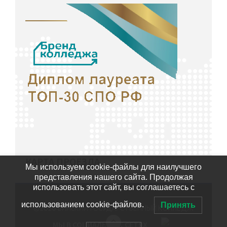
КАРТА ПРОЕЗДА
Мы используем cookie-файлы для наилучшего
представления нашего сайта. Продолжая
использовать этот сайт, вы соглашаетесь с
использованием cookie-файлов.
Принять
©2020
БИЙСКИЙ ГОСУДАРСТВЕННЫЙ КОЛЛЕДЖ
МЫ В СОЦИАЛЬНЫХ СЕТЯХ