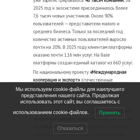
уже зарегистрировалось
46 тысяч компаний.
За
2025 год к экосистеме присоединилось более
7,6 тысяч новых участников. Около 90%
пользователей — представители малого и
среднего бизнеса. Только за последний год
количество активных пользователей выросло
почти на 20%. В 2025 году клиентам платформы
оказано почти 1,16 млн услуг. На базе
платформы создан единый каталог из 660 услуг.
По национальному проекту
«Международная
кооперация и экспорт»
отечественные
производители получают государственную
Мы используем cookie-файлы для наилучшего
поддержку при выходе на международные
представления нашего сайта. Продолжая
использовать этот сайт, вы соглашаетесь с
рынки. Производители и поставщики могут
обратиться в
региональные центры поддержки
использованием cookie-файлов.
Принять
экспорта и торговые представительства России
за рубежом
для поиска иностранных клиентов,
Отказаться
анализа зарубежного рынка (спрос на те или