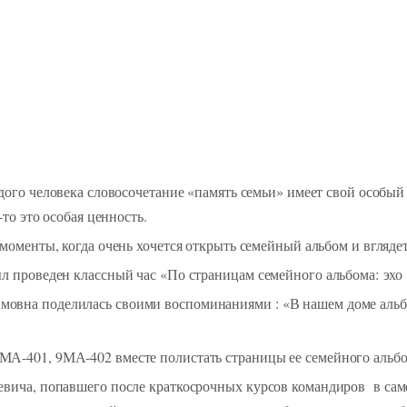
дого человека словосочетание «память семьи» имеет свой особый 
-то это особая ценность.
моменты, когда очень хочется открыть семейный альбом и вглядет
л проведен классный час «По страницам семейного альбома: эх
овна поделилась своими воспоминаниями : «В нашем доме альбо
А-401, 9МА-402 вместе полистать страницы ее семейного альбо
евича, попавшего после краткосрочных курсов командиров в сам