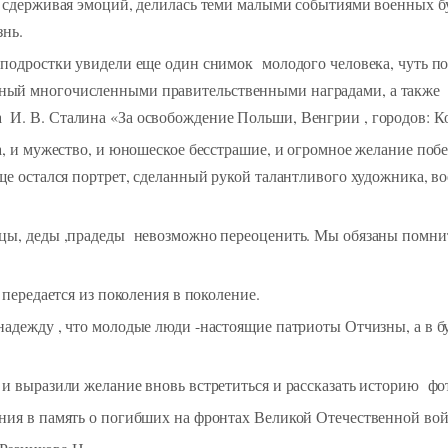
сдерживая эмоций, делилась теми малыми событиями военных буд
знь.
подростки увидели еще один снимок молодого человека, чуть пос
ый многочисленными правительственными наградами, а также
. В. Сталина «За освобождение Польши, Венгрии , городов: Кот
а, и мужество, и юношеское бесстрашие, и огромное желание поб
е остался портрет, сделанный рукой талантливого художника, вое
цы, деды ,прадеды невозможно переоценить. Мы обязаны помнить
 передается из поколения в поколение.
надежду , что молодые люди -настоящие патриоты Отчизны, а в б
 и выразили желание вновь встретиться и рассказать историю ф
ния в память о погибших на фронтах Великой Отечественной во