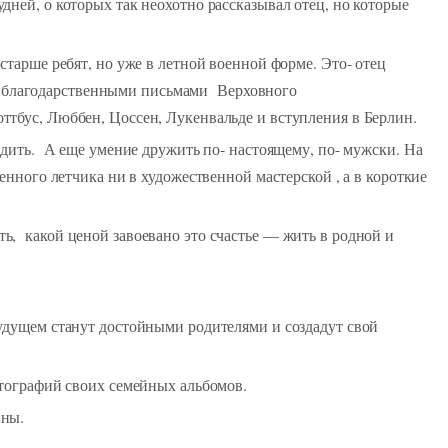
ней, о которых так неохотно рассказывал отец, но которые
тарше ребят, но уже в летной военной форме. Это- отец
 благодарственными письмами Верховного
тбус, Люббен, Цоссен, Лукенвальде и вступления в Берлин.
едить. А еще умение дружить по- настоящему, по- мужски. На
нного летчика ни в художественной мастерской , а в короткие
, какой ценой завоевано это счастье — жить в родной и
удущем станут достойными родителями и создадут свой
отографий своих семейных альбомов.
йны.