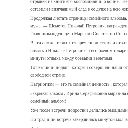
отрывки из книги его воспоминаний о войне. Не 
оставили неизгладимый след в ее душе на всю жи
Продолжая листать страницы семейного альбома, 
мужа — Шеметов Николай Петрович, награжденн
Главнокомандующего Маршала Советского Союза И
В этих пожелтевших от времени листках- и отваг
память о Николае Петровиче и его боевом товарищ
минуты отдыха между боевыми вылетами.
Тот великий подвиг, который совершили наши от
свободной стране.
Патриотизм — это та семейная ценность , которая
Закрывая альбом , Ирина Серафимовна выразила 
семейный альбом!
Уже после встречи подростки делились эмоциями
По традиции встреча завершилась минутой молча